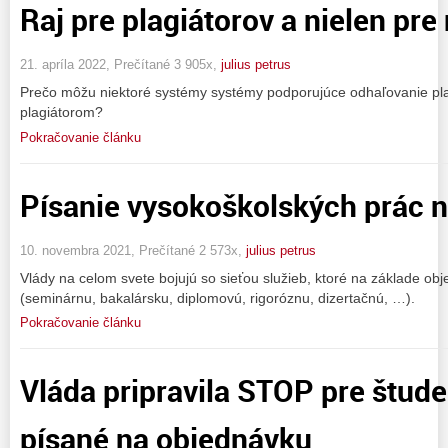
Raj pre plagiátorov a nielen pre
21. apríla 2022, Prečítané 3 905x,
julius petrus
Prečo môžu niektoré systémy systémy podporujúce odhaľovanie p
plagiátorom?
Pokračovanie článku
Písanie vysokoškolských prác 
10. novembra 2021, Prečítané 2 573x,
julius petrus
Vlády na celom svete bojujú so sieťou služieb, ktoré na základe o
(seminárnu, bakalársku, diplomovú, rigoróznu, dizertačnú, …).
Pokračovanie článku
Vláda pripravila STOP pre štud
písané na objednávku