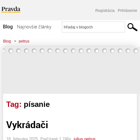
Registrácia
Prihlásenie
Blog
Najnovšie články
Najčítanejšie články
Blog
>
petrus
Najkomentovanejšie články
Zoznam blogov
Komerčné blogy
Tag:
písanie
Vykrádači
18. februára 2025, Prečítané 1 746x,
julius petrus