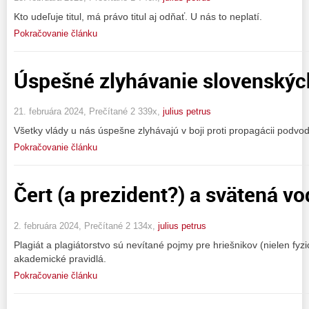
Kto udeľuje titul, má právo titul aj odňať. U nás to neplatí.
Pokračovanie článku
Úspešné zlyhávanie slovenskýc
21. februára 2024, Prečítané 2 339x,
julius petrus
Všetky vlády u nás úspešne zlyhávajú v boji proti propagácii podvod
Pokračovanie článku
Čert (a prezident?) a svätená v
2. februára 2024, Prečítané 2 134x,
julius petrus
Plagiát a plagiátorstvo sú nevítané pojmy pre hriešnikov (nielen fyz
akademické pravidlá.
Pokračovanie článku