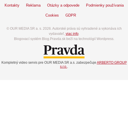
Kontakty
Reklama
Otázky a odpovede
Podmienky používania
Cookies
GDPR
© OUR MEDIA SR a. s. 2026. Autorské práva sú vyhradené a vykonáva ich
vydavateľ,
viac info
.
Blogovací systém Blog.Pravda.sk beží na technológií Wordpress.
Kompletný video servis pre OUR MEDIA SR a.s. zabezpečuje
ARBERTO GROUP
s.r.o.
.