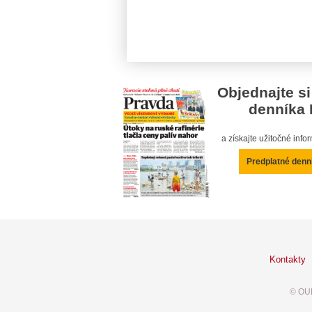
Objednajte si
denníka 
a získajte užitočné inf
Predplatné denn
Kontakty
© OUR