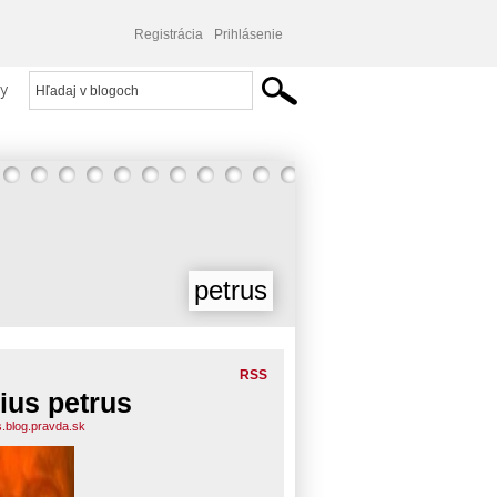
Registrácia
Prihlásenie
y
petrus
RSS
lius petrus
s.blog.pravda.sk