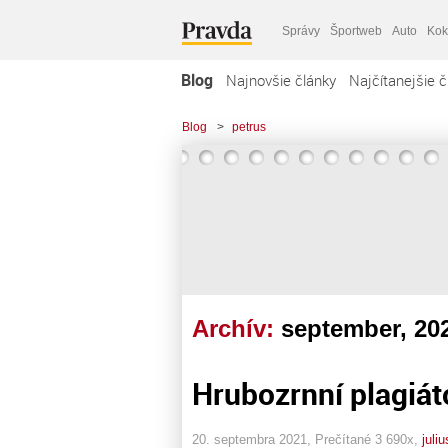
Správy
Športweb
Auto
Kok
Blog
Najnovšie články
Najčítanejšie č
Blog
>
petrus
Archív:
september, 20
Hrubozrnní plagiát
20. septembra 2021, Prečítané 3 690x,
juli