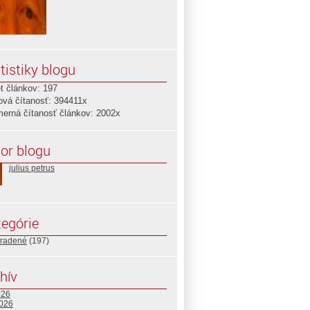
tistiky blogu
t článkov: 197
ová čítanosť: 394411x
merná čítanosť článkov: 2002x
or blogu
julius petrus
egórie
radené
(197)
hív
026
2026