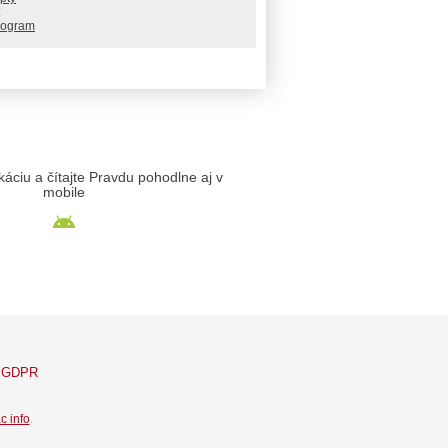
rogram
likáciu a čítajte Pravdu pohodlne aj v
mobile
GDPR
c info
.