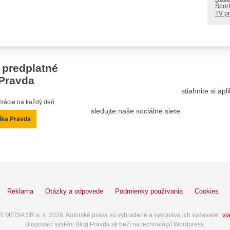
Šport
TV p
 predplatné
Pravda
stiahnite si ap
ormácie na každý deň
sledujte naše sociálne siete
íka Pravda
Reklama
Otázky a odpovede
Podmienky používania
Cookies
 MEDIA SR a. s. 2026. Autorské práva sú vyhradené a vykonáva ich vydavateľ,
via
Blogovací systém Blog.Pravda.sk beží na technológií Wordpress.