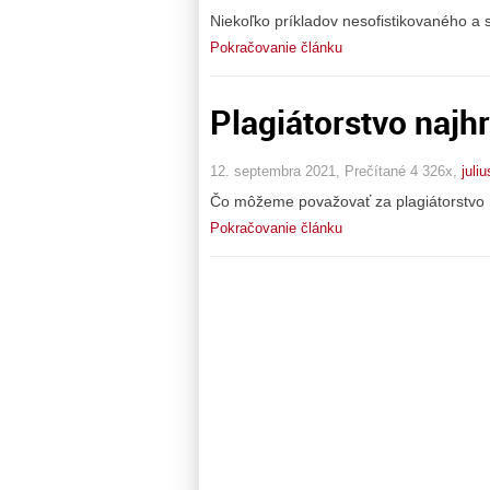
Niekoľko príkladov nesofistikovaného a s
Pokračovanie článku
Plagiátorstvo najh
12. septembra 2021, Prečítané 4 326x,
juli
Čo môžeme považovať za plagiátorstvo 
Pokračovanie článku