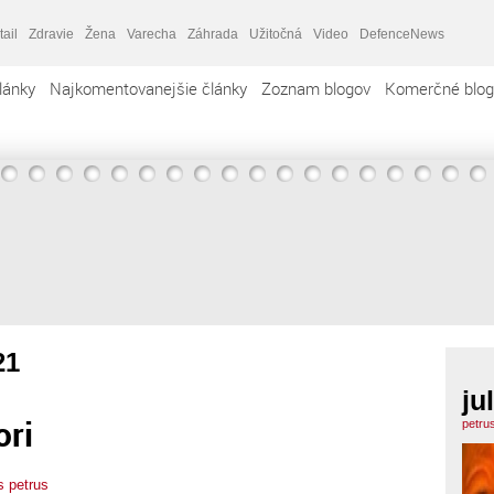
tail
Zdravie
Žena
Varecha
Záhrada
Užitočná
Video
DefenceNews
lánky
Najkomentovanejšie články
Zoznam blogov
Komerčné blog
21
ju
ori
petru
us petrus