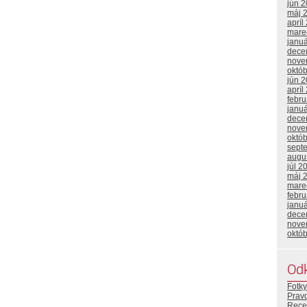
jún 
máj 
apríl
mare
janu
dece
nove
októ
jún 
apríl
febr
janu
dece
nove
októ
sept
augu
júl 2
máj 
mare
febr
janu
dece
nove
októ
Od
Fotky
Prav
Rece