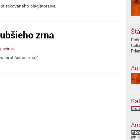
ofistikovaného plagiátorstva
Šta
rubšieho zrna
Poče
Celk
us petrus
Prie
najhrubšieho zrna?
Aut
Kat
Neza
Arc
júl 2
jún 