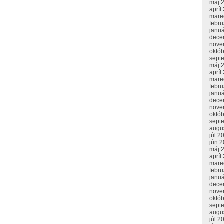
máj 
apríl
mare
febr
janu
dece
nove
októ
sept
máj 
apríl
mare
febr
janu
dece
nove
októ
sept
augu
júl 2
jún 
máj 
apríl
mare
febr
janu
dece
nove
októ
sept
augu
júl 2