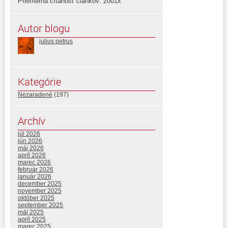
Priemerná čítanosť článkov: 2001x
Autor blogu
julius petrus
Kategórie
Nezaradené
(197)
Archív
júl 2026
jún 2026
máj 2026
apríl 2026
marec 2026
február 2026
január 2026
december 2025
november 2025
október 2025
september 2025
máj 2025
apríl 2025
marec 2025