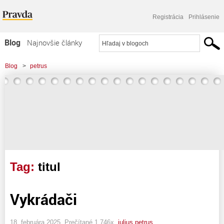
Registrácia
Prihlásenie
Blog
Najnovšie články
Najčítanejšie články
Blog
>
petrus
Najkomentovanejšie články
Zoznam blogov
Komerčné blogy
Tag:
titul
Vykrádači
18. februára 2025, Prečítané 1 746x,
julius petrus