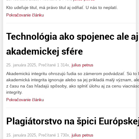
Kto udeľuje titul, má právo titul aj odňať. U nás to neplatí.
Pokračovanie článku
Technológia ako spojenec ale aj 
akademickej sfére
25. januára 2025, Prečítané 1 314x,
julius petrus
Akademickú integritu ohrozujú ľudia so zámerom podvádzať. Sú to ľ
akademická integrita ignoruje alebo sa jej prikladá malý význam, ale
z času na čas hľadajú spôsoby, ako splniť úlohu aj za cenu viacn
integrity.
Pokračovanie článku
Plagiátorstvo na špici Európske
15. januára 2025, Prečítané 1 730x,
julius petrus