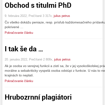
Obchod s titulmi PhD
9. februára 2022, Prečítané 3 317x,
julius petrus
Čo všetko dokážu peniaze, resp. prísľub každomesačného prídavku 
pokrivené …
Pokračovanie článku
I tak še da …
20. januára 2022, Prečítané 2 808x,
julius petrus
Ak je osoba vo verejnej funkcii a zistí sa, že v jej vysokoškolskej prá
morálne a sebakriticky vyspelá osoba odstúpi z funkcie. U nás to ne
krajinách to neplatí.
Pokračovanie článku
Hrubozrnní plagiátori