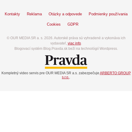
Kontakty
Reklama
Otázky a odpovede
Podmienky používania
Cookies
GDPR
© OUR MEDIA SR a. s. 2026. Autorské práva sú vyhradené a vykonáva ich
vydavateľ,
viac info
.
Blogovací systém Blog.Pravda.sk beží na technológií Wordpress.
Kompletný video servis pre OUR MEDIA SR a.s. zabezpečuje
ARBERTO GROUP
s.r.o.
.