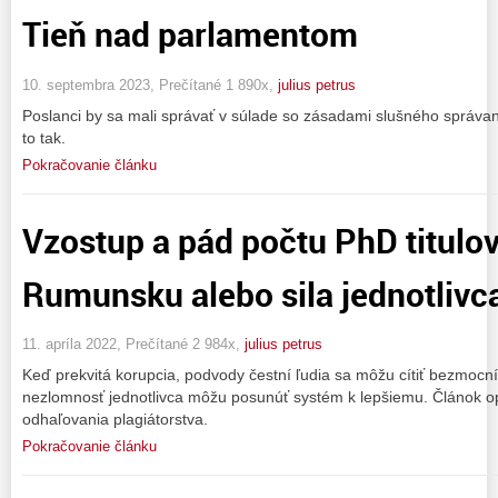
Tieň nad parlamentom
10. septembra 2023, Prečítané 1 890x,
julius petrus
Poslanci by sa mali správať v súlade so zásadami slušného správan
to tak.
Pokračovanie článku
Vzostup a pád počtu PhD titulo
Rumunsku alebo sila jednotlivc
11. apríla 2022, Prečítané 2 984x,
julius petrus
Keď prekvitá korupcia, podvody čestní ľudia sa môžu cítiť bezmocní
nezlomnosť jednotlivca môžu posunúť systém k lepšiemu. Článok opi
odhaľovania plagiátorstva.
Pokračovanie článku