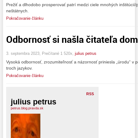
Prežiť a dlhodobo prosperovať patrí medzi ciele mnohých inštitúcií/p
neštátnych.
Pokračovanie článku
Odbornosť si našla čitateľa doma
3. septembra 2023, Prečítané 1 520x,
julius petrus
Vysoká odbornosť, zrozumiteľnosť a názornosť priniesla „úrodu“ v 
troch jazykov.
Pokračovanie článku
RSS
julius petrus
petrus.blog.pravda.sk