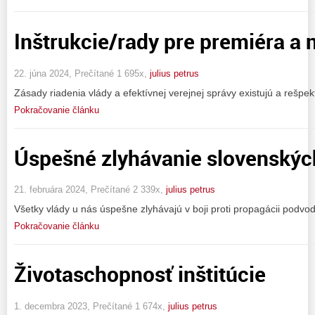
Inštrukcie/rady pre premiéra a 
22. júna 2024, Prečítané 1 695x,
julius petrus
Zásady riadenia vlády a efektívnej verejnej správy existujú a rešpekt
Pokračovanie článku
Úspešné zlyhávanie slovenskýc
21. februára 2024, Prečítané 2 339x,
julius petrus
Všetky vlády u nás úspešne zlyhávajú v boji proti propagácii podvod
Pokračovanie článku
Životaschopnosť inštitúcie
1. decembra 2023, Prečítané 1 674x,
julius petrus