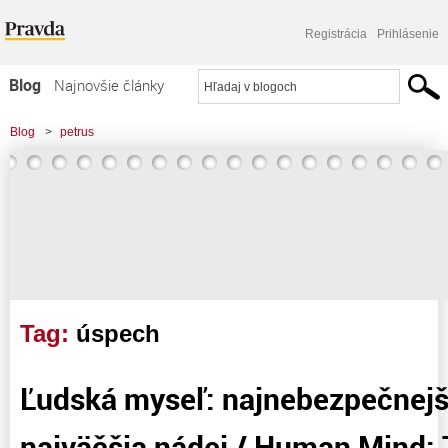
Registrácia
Prihlásenie
Blog
Najnovšie články
Najčítanejšie články
Blog
>
petrus
Najkomentovanejšie články
Zoznam blogov
Komerčné blogy
Tag:
úspech
Ľudská myseľ: najnebezpečnejši
najväčšia nádej / Human Mind: