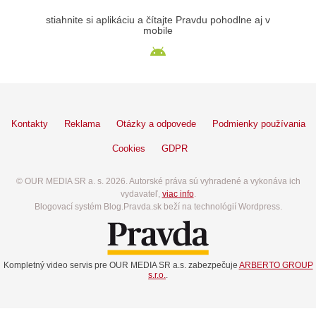
stiahnite si aplikáciu a čítajte Pravdu pohodlne aj v
mobile
Kontakty
Reklama
Otázky a odpovede
Podmienky používania
Cookies
GDPR
© OUR MEDIA SR a. s. 2026. Autorské práva sú vyhradené a vykonáva ich
vydavateľ,
viac info
.
Blogovací systém Blog.Pravda.sk beží na technológií Wordpress.
Kompletný video servis pre OUR MEDIA SR a.s. zabezpečuje
ARBERTO GROUP
s.r.o.
.