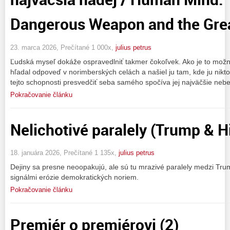
Dangerous Weapon and the Gre
23. marca 2026, Prečítané 1 000x,
julius petrus
Ľudská myseľ dokáže ospravedlniť takmer čokoľvek. Ako je to možn
hľadal odpoveď v norimberských celách a našiel ju tam, kde ju nikt
tejto schopnosti presvedčiť seba samého spočíva jej najväčšie nebe
Pokračovanie článku
Nelichotivé paralely (Trump & Hi
18. januára 2026, Prečítané 1 135x,
julius petrus
Dejiny sa presne neoopakujú, ale sú tu mrazivé paralely medzi Tr
signálmi erózie demokratických noriem.
Pokračovanie článku
Premiér o premiérovi (2)