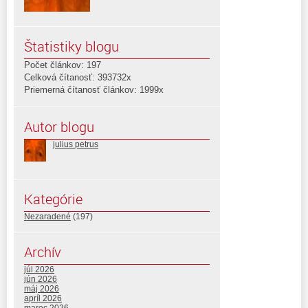
Štatistiky blogu
Počet článkov: 197
Celková čítanosť: 393732x
Priemerná čítanosť článkov: 1999x
Autor blogu
julius petrus
Kategórie
Nezaradené
(197)
Archív
júl 2026
jún 2026
máj 2026
apríl 2026
marec 2026