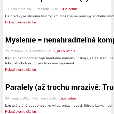
13. novembra 2025, Prečítané 883x,
julius petrus
Už pred vyše štyroma tisícročiami boli známe princípy etického vlád
Pokračovanie článku
Myslenie = nenahraditeľná kom
28. marca 2025, Prečítané 1 270x,
julius petrus
Keď študenti obchádzajú mentálnu námahu, riskujú, že sa stanú p
toho, aby boli aktívnymi tvorcami myšlienok.
Pokračovanie článku
Paralely (až trochu mrazivé: Tru
30. januára 2025, Prečítané 1 756x,
julius petrus
Existujú určité podobnosti vo vyjadreniach dvoch lídrov, ktorých delí
Pokračovanie článku