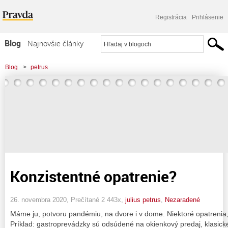
Registrácia
Prihlásenie
Blog
Najnovšie články
Najčítanejšie články
Blog
>
petrus
Najkomentovanejšie články
Zoznam blogov
Komerčné blogy
Konzistentné opatrenie?
26. novembra 2020, Prečítané 2 443x,
julius petrus
,
Nezaradené
Máme ju, potvoru pandémiu, na dvore i v dome. Niektoré opatrenia, 
Príklad: gastroprevádzky sú odsúdené na okienkový predaj, klasic