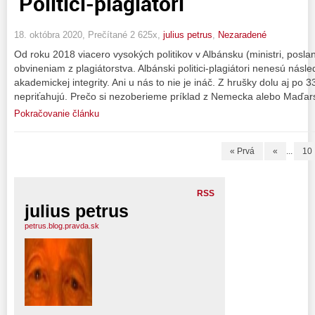
Politici-plagiátori
18. októbra 2020, Prečítané 2 625x,
julius petrus
,
Nezaradené
Od roku 2018 viacero vysokých politikov v Albánsku (ministri, posla
obvineniam z plagiátorstva. Albánski politici-plagiátori nenesú násl
akademickej integrity. Ani u nás to nie je ináč. Z hrušky dolu aj po 
nepriťahujú. Prečo si nezoberieme príklad z Nemecka alebo Maďar
Pokračovanie článku
« Prvá
«
...
10
RSS
julius petrus
petrus.blog.pravda.sk