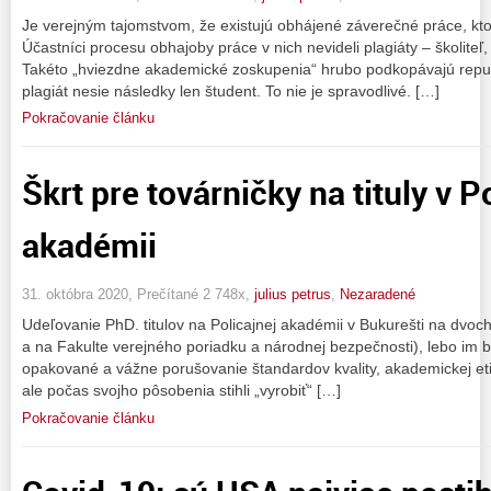
Je verejným tajomstvom, že existujú obhájené záverečné práce, ktor
Účastníci procesu obhajoby práce v nich nevideli plagiáty – školiteľ
Takéto „hviezdne akademické zoskupenia“ hrubo podkopávajú reput
plagiát nesie následky len študent. To nie je spravodlivé. […]
Pokračovanie článku
Škrt pre továrničky na tituly v P
akadémii
31. októbra 2020, Prečítané 2 748x,
julius petrus
,
Nezaradené
Udeľovanie PhD. titulov na Policajnej akadémii v Bukurešti na dvoch
a na Fakulte verejného poriadku a národnej bezpečnosti), lebo im b
opakované a vážne porušovanie štandardov kvality, akademickej etiky
ale počas svojho pôsobenia stihli „vyrobiť“ […]
Pokračovanie článku