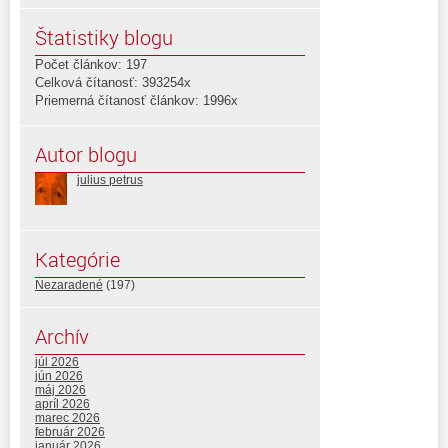
Štatistiky blogu
Počet článkov: 197
Celková čítanosť: 393254x
Priemerná čítanosť článkov: 1996x
Autor blogu
julius petrus
Kategórie
Nezaradené
(197)
Archív
júl 2026
jún 2026
máj 2026
apríl 2026
marec 2026
február 2026
január 2026