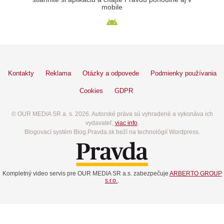
mobile
Kontakty
Reklama
Otázky a odpovede
Podmienky používania
Cookies
GDPR
© OUR MEDIA SR a. s. 2026. Autorské práva sú vyhradené a vykonáva ich
vydavateľ,
viac info
.
Blogovací systém Blog.Pravda.sk beží na technológií Wordpress.
Kompletný video servis pre OUR MEDIA SR a.s. zabezpečuje
ARBERTO GROUP
s.r.o.
.