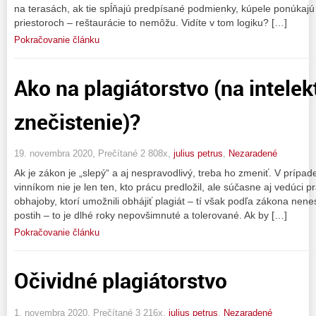
na terasách, ak tie spĺňajú predpísané podmienky, kúpele ponúkajú
priestoroch – reštaurácie to nemôžu. Vidíte v tom logiku? […]
Pokračovanie článku
Ako na plagiátorstvo (na intelek
znečistenie)?
19. novembra 2020, Prečítané 2 808x,
julius petrus
,
Nezaradené
Ak je zákon je „slepý“ a aj nespravodlivý, treba ho zmeniť. V prípad
vinníkom nie je len ten, kto prácu predložil, ale súčasne aj vedúci 
obhajoby, ktorí umožnili obhájiť plagiát – tí však podľa zákona nen
postih – to je dlhé roky nepovšimnuté a tolerované. Ak by […]
Pokračovanie článku
Očividné plagiátorstvo
1. novembra 2020, Prečítané 3 216x,
julius petrus
,
Nezaradené