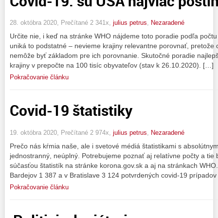
Covid-19: sú USA najviac posti
28. októbra 2020, Prečítané 2 341x,
julius petrus
,
Nezaradené
Určite nie, i keď na stránke WHO nájdeme toto poradie podľa počtu
uniká to podstatné – nevieme krajiny relevantne porovnať, pretože 
nemôže byť základom pre ich porovnanie. Skutočné poradie najlepš
krajiny v prepočte na 100 tisíc obyvateľov (stav k 26.10.2020). […]
Pokračovanie článku
Covid-19 štatistiky
19. októbra 2020, Prečítané 2 974x,
julius petrus
,
Nezaradené
Prečo nás kŕmia naše, ale i svetové médiá štatistikami s absolútny
jednostranný, neúplný. Potrebujeme poznať aj relatívne počty a tie 
súčasťou štatistík na stránke korona.gov.sk a aj na stránkach WHO. 
Bardejov 1 387 a v Bratislave 3 124 potvrdených covid-19 prípadov
Pokračovanie článku