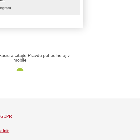
rogram
likáciu a čítajte Pravdu pohodlne aj v
mobile
GDPR
c info
.