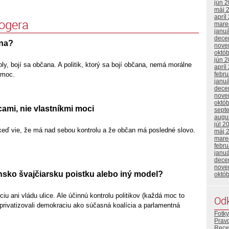
jún 
máj 
apríl
logera
mare
janu
dece
ana?
nove
októ
jún 
oly, bojí sa občana. A politik, ktorý sa bojí občana, nemá morálne
apríl
 moc.
febr
janu
dece
nove
októ
cami, nie vlastníkmi moci
sept
augu
júl 2
keď vie, že má nad sebou kontrolu a že občan má posledné slovo.
máj 
mare
febr
janu
dece
nove
nsko švajčiarsku poistku alebo iný model?
októ
iu ani vládu ulice. Ale účinnú kontrolu politikov (každá moc to
Od
sprivatizovali demokraciu ako súčasná koalícia a parlamentná
Fotky
Prav
Rece