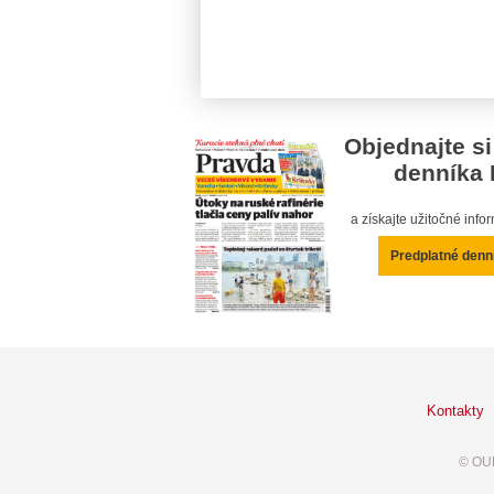
Objednajte si
denníka 
a získajte užitočné inf
Predplatné denn
Kontakty
© OUR