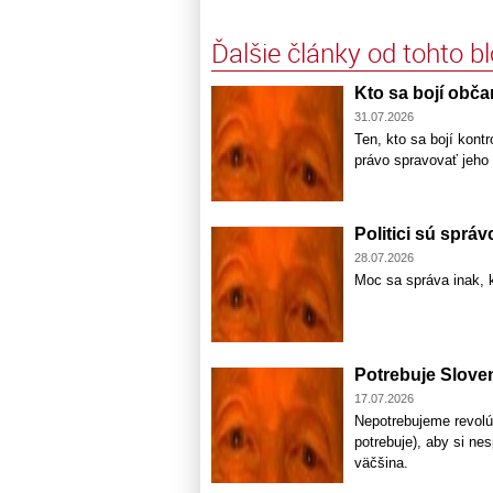
Ďalšie články od tohto b
Kto sa bojí obč
31.07.2026
Ten, kto sa bojí kontr
právo spravovať jeho
Politici sú správ
28.07.2026
Moc sa správa inak, 
Potrebuje Slove
17.07.2026
Nepotrebujeme revolúc
potrebuje), aby si ne
väčšina.