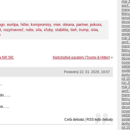
máj 
apríl
mare
febr
janu
dece
ego
,
európa
,
hitler
,
kompromisy
,
mier
,
obrana
,
partner
,
pokora
,
nove
t
,
rozpínavosť
,
rutte
,
sila
,
sľuby
,
stabilita
,
tieň
,
trump
,
únia
,
októ
sept
y
máj 
apríl
mare
febr
janu
ca NR SR:
Nelichotivé paralely (Trump & Hitler)
»
dece
nove
októ
sept
Posledný 22. 01. 2026, 19:07
augu
júl 2
jún 
..
máj 
apríl
mare
... ...
febr
janu
.. ...
dece
nove
októ
sept
Celá debata
|
RSS tejto debaty
augu
júl 2