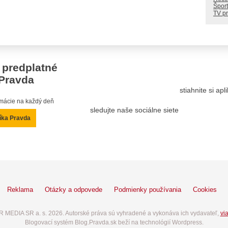
Šport
TV p
 predplatné
Pravda
stiahnite si ap
ormácie na každý deň
sledujte naše sociálne siete
íka Pravda
Reklama
Otázky a odpovede
Podmienky používania
Cookies
 MEDIA SR a. s. 2026. Autorské práva sú vyhradené a vykonáva ich vydavateľ,
via
Blogovací systém Blog.Pravda.sk beží na technológií Wordpress.