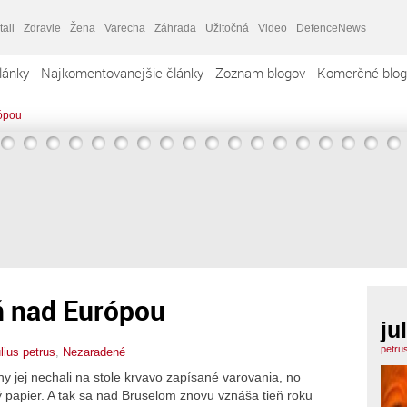
tail
Zdravie
Žena
Varecha
Záhrada
Užitočná
Video
DefenceNews
lánky
Najkomentovanejšie články
Zoznam blogov
Komerčné blog
ópou
ň nad Európou
ju
petru
ulius petrus
,
Nezaradené
ny jej nechali na stole krvavo zapísané varovania, no
ý papier. A tak sa nad Bruselom znovu vznáša tieň roku