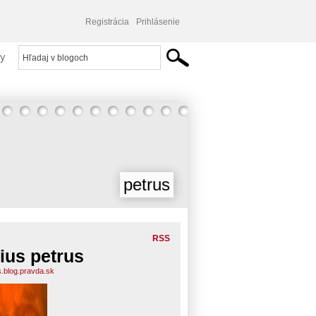
Registrácia
Prihlásenie
y
petrus
RSS
lius petrus
s.blog.pravda.sk