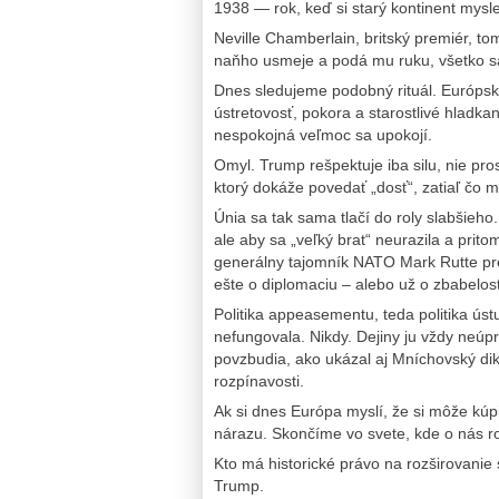
1938 — rok, keď si starý kontinent mysle
Neville Chamberlain, britský premiér, tom
naňho usmeje a podá mu ruku, všetko sa
Dnes sledujeme podobný rituál. Európsk
ústretovosť, pokora a starostlivé hladka
nespokojná veľmoc sa upokojí.
Omyl. Trump rešpektuje iba silu, nie pr
ktorý dokáže povedať „dosť“, zatiaľ čo 
Únia sa tak sama tlačí do roly slabšieho.
ale aby sa „veľký brat“ neurazila a prit
generálny tajomník NATO Mark Rutte pre
ešte o diplomaciu – alebo už o zbabelos
Politika appeasementu, teda politika úst
nefungovala. Nikdy. Dejiny ju vždy neúpr
povzbudia, ako ukázal aj Mníchovský dik
rozpínavosti.
Ak si dnes Európa myslí, že si môže kúp
nárazu. Skončíme vo svete, kde o nás ro
Kto má historické právo na rozširovanie
Trump.