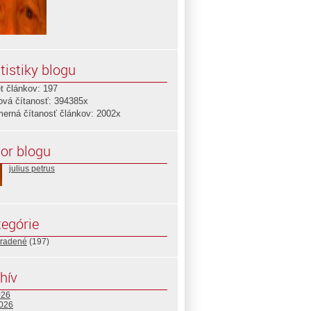
tistiky blogu
t článkov: 197
ová čítanosť: 394385x
merná čítanosť článkov: 2002x
or blogu
julius petrus
egórie
radené
(197)
hív
026
2026