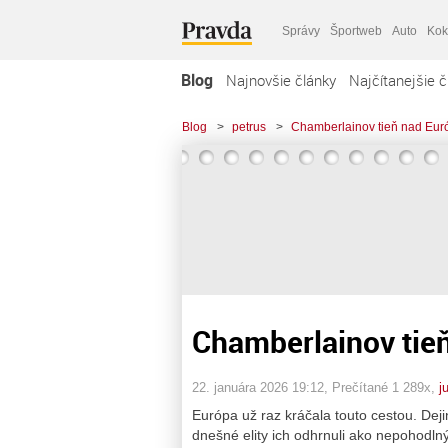
Správy
Športweb
Auto
Kok
Blog
Najnovšie články
Najčítanejšie č
Blog
>
petrus
>
Chamberlainov tieň nad Eur
Chamberlainov tie
22. januára 2026 19:12
, Prečítané 1 289x,
j
Európa už raz kráčala touto cestou. Deji
dnešné elity ich odhrnuli ako nepohodln