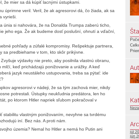
l, že mier sa dá kúpiť lacnými ústupkami.
u úprimne veril. Veril, že ak agresorovi dá, čo žiada, ak sa
 vyrieši.
a únia si nahovára, že na Donalda Trumpa zaberú ticho,
Šta
nie jeho ega. Že ak budeme dosť poslušní, ohnutí a vďační,
Poče
Celk
osebné pohľady a zúfalé kompromisy. Rešpektuje partnera,
Prie
my sa predbiehame v tom, kto skôr prikývne.
 Zvyšuje výdavky nie preto, aby posilnila vlastnú obranu,
Aut
om mlčí, keď prichádzajú ponižovanie a urážky. A keď
berá jazyk neustáleho ustupovania, treba sa pýtať: ide
ť?
upkov agresorovi v nádeji, že sa tým zachová mier, nikdy
osne potrestali. Ústupky neukľudnia predátora, len ho
Kat
tát, po ktorom Hitler napriek sľubom pokračoval v
Neza
iť stabilitu vlastným ponižovaním, nevyhne sa tvrdému
zhodujú iní. Bez nás. A proti nám.
Arc
 svojho územia? Nemal ho Hitler a nemá ho Putin ani
júl 2
jún 