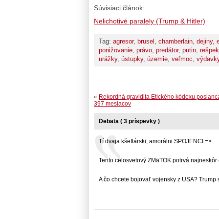
Súvisiaci článok:
Nelichotivé paralely (Trump & Hitler)
Tag:
agresor
,
brusel
,
chamberlain
,
dejiny
,
ponižovanie
,
právo
,
predátor
,
putin
,
rešpek
urážky
,
ústupky
,
územie
,
veľmoc
,
výdavk
«
Rekordná gravidita Etického kódexu poslan
397 mesiacov
Debata ( 3 príspevky )
Tí dvaja kšeftárski, amorálni SPOJENCI =>... .
Tento celosvetový ZMäTOK potrvá najneskôr do
A čo chcete bojovať vojensky z USA? Trump sa.