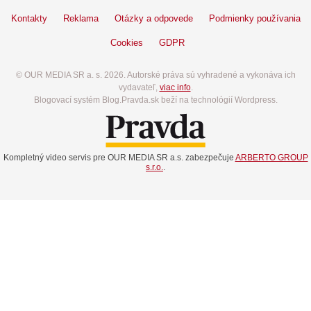
Kontakty
Reklama
Otázky a odpovede
Podmienky používania
Cookies
GDPR
© OUR MEDIA SR a. s. 2026. Autorské práva sú vyhradené a vykonáva ich
vydavateľ,
viac info
.
Blogovací systém Blog.Pravda.sk beží na technológií Wordpress.
Kompletný video servis pre OUR MEDIA SR a.s. zabezpečuje
ARBERTO GROUP
s.r.o.
.