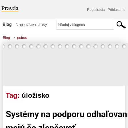
Registrácia
Prihlásenie
Blog
Najnovšie články
Najčítanejšie články
Blog
>
petrus
Najkomentovanejšie články
>
Systémy na podporu odhaľovania plagiátov majú čo zlepšovať
Zoznam blogov
Komerčné blogy
Tag:
úložisko
Systémy na podporu odhaľovani
majú čo zlepšovať