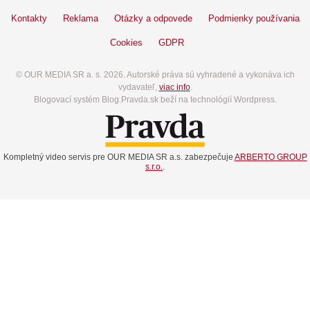
Kontakty
Reklama
Otázky a odpovede
Podmienky používania
Cookies
GDPR
© OUR MEDIA SR a. s. 2026. Autorské práva sú vyhradené a vykonáva ich
vydavateľ,
viac info
.
Blogovací systém Blog.Pravda.sk beží na technológií Wordpress.
Kompletný video servis pre OUR MEDIA SR a.s. zabezpečuje
ARBERTO GROUP
s.r.o.
.