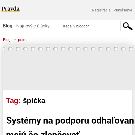
Registrácia
Prihlásenie
Blog
Najnovšie články
Najčítanejšie články
Blog
>
petrus
Najkomentovanejšie články
>
Systémy na podporu odhaľovania plagiátov majú čo zlepšovať
Zoznam blogov
Komerčné blogy
Tag:
špička
Systémy na podporu odhaľovani
majú čo zlepšovať