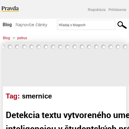
Registrácia
Prihlásenie
Blog
Najnovšie články
Najčítanejšie články
Blog
>
petrus
Najkomentovanejšie články
Zoznam blogov
Komerčné blogy
Tag:
smernice
Detekcia textu vytvoreného um
inteligenciou v študentských pr