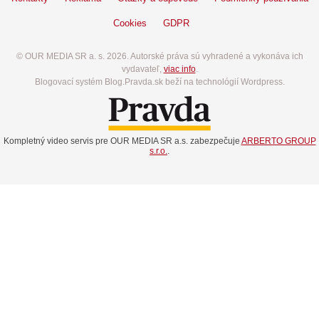
Cookies
GDPR
© OUR MEDIA SR a. s. 2026. Autorské práva sú vyhradené a vykonáva ich
vydavateľ,
viac info
.
Blogovací systém Blog.Pravda.sk beží na technológií Wordpress.
Kompletný video servis pre OUR MEDIA SR a.s. zabezpečuje
ARBERTO GROUP
s.r.o.
.