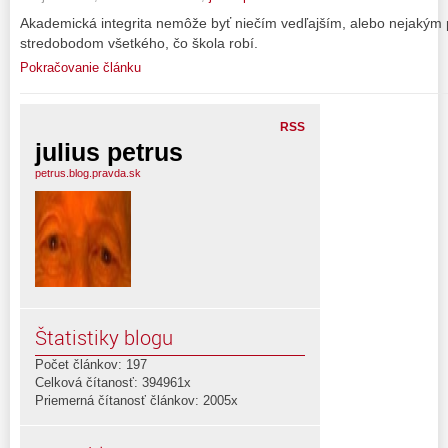
Akademická integrita nemôže byť niečím vedľajším, alebo nejakým 
stredobodom všetkého, čo škola robí.
Pokračovanie článku
RSS
julius petrus
petrus.blog.pravda.sk
Štatistiky blogu
Počet článkov: 197
Celková čítanosť: 394961x
Priemerná čítanosť článkov: 2005x