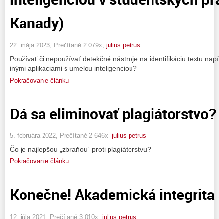
Kanady)
22. mája 2023, Prečítané 2 079x,
julius petrus
Používať či nepoužívať detekčné nástroje na identifikáciu textu n
inými aplikáciami s umelou inteligenciou?
Pokračovanie článku
Dá sa eliminovať plagiátorstvo?
5. februára 2022, Prečítané 2 646x,
julius petrus
Čo je najlepšou „zbraňou“ proti plagiátorstvu?
Pokračovanie článku
Konečne! Akademická integrita
12. júla 2021, Prečítané 3 010x,
julius petrus