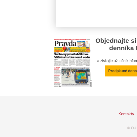
Objednajte si
denníka 
a získajte užitočné inf
Predplatné denn
Kontakty
© OUR