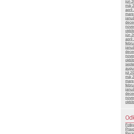
jún 
máj 
apríl
mare
janu
dece
nove
októ
jún 
apríl
febr
janu
dece
nove
októ
sept
augu
júl 2
máj 
mare
febr
janu
dece
nove
októ
Od
Fotky
Prav
Rece