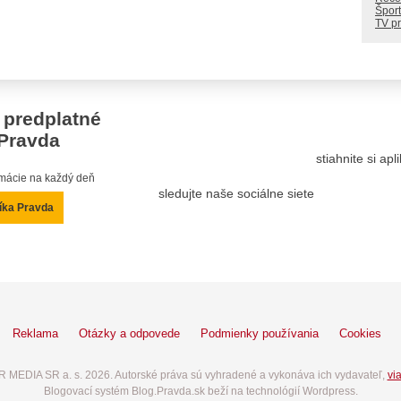
Šport
TV p
 predplatné
Pravda
stiahnite si ap
ormácie na každý deň
sledujte naše sociálne siete
íka Pravda
Reklama
Otázky a odpovede
Podmienky používania
Cookies
 MEDIA SR a. s. 2026. Autorské práva sú vyhradené a vykonáva ich vydavateľ,
via
Blogovací systém Blog.Pravda.sk beží na technológií Wordpress.