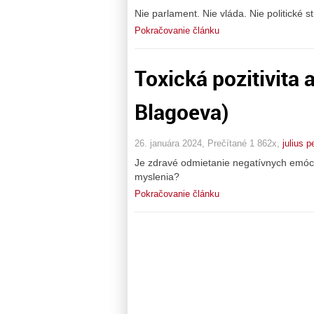
Nie parlament. Nie vláda. Nie politické 
Pokračovanie článku
Toxická pozitivita 
Blagoeva)
26. januára 2024, Prečítané 1 862x,
julius p
Je zdravé odmietanie negatívnych emóci
myslenia?
Pokračovanie článku