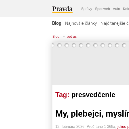
Správy
Športweb
Auto
Kok
Blog
Najnovšie články
Najčítanejšie č
Blog
>
petrus
Tag:
presvedčenie
My, plebejci, myslí
13. februára 2026, Prečítané 1 368x,
julius 