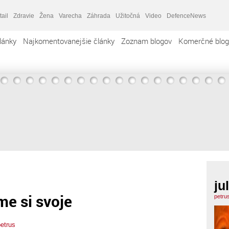
tail
Zdravie
Žena
Varecha
Záhrada
Užitočná
Video
DefenceNews
lánky
Najkomentovanejšie články
Zoznam blogov
Komerčné blog
ju
me si svoje
petru
petrus