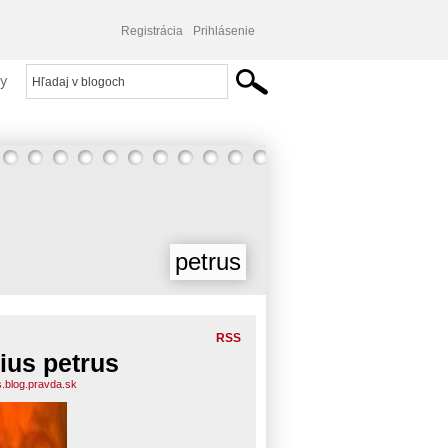
Registrácia
Prihlásenie
y
petrus
RSS
lius petrus
s.blog.pravda.sk