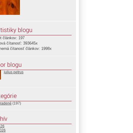
tistiky blogu
t článkov: 197
ová čítanosť: 393645x
merná čítanosť článkov: 1998x
or blogu
julius petrus
egórie
radené
(197)
hív
026
2026