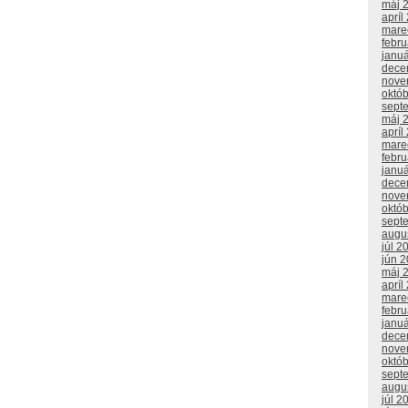
máj 
apríl
mare
febr
janu
dece
nove
októ
sept
máj 
apríl
mare
febr
janu
dece
nove
októ
sept
augu
júl 2
jún 
máj 
apríl
mare
febr
janu
dece
nove
októ
sept
augu
júl 2