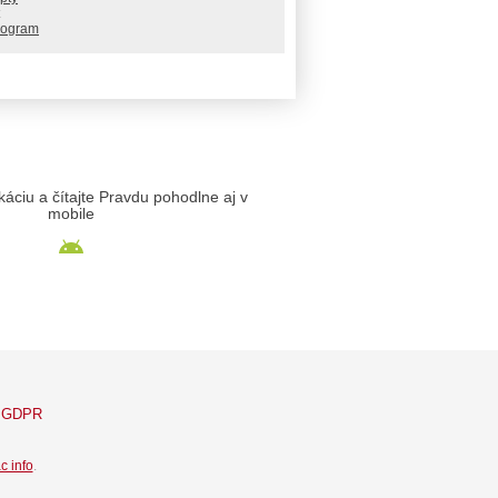
rogram
likáciu a čítajte Pravdu pohodlne aj v
mobile
GDPR
c info
.