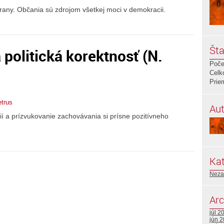
strany. Občania sú zdrojom všetkej moci v demokracii.
Šta
a politická korektnosť (N.
Poče
Celk
Prie
etrus
Aut
í a prízvukovanie zachovávania si prísne pozitívneho
Kat
Neza
Arc
júl 2
jún 