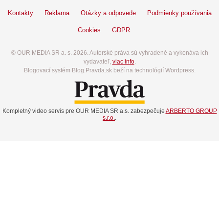
Kontakty
Reklama
Otázky a odpovede
Podmienky používania
Cookies
GDPR
© OUR MEDIA SR a. s. 2026. Autorské práva sú vyhradené a vykonáva ich
vydavateľ,
viac info
.
Blogovací systém Blog.Pravda.sk beží na technológií Wordpress.
Kompletný video servis pre OUR MEDIA SR a.s. zabezpečuje
ARBERTO GROUP
s.r.o.
.