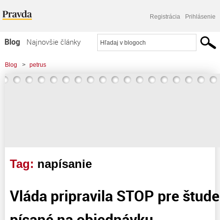
Registrácia
Prihlásenie
Blog
Najnovšie články
Najčítanejšie články
Blog
>
petrus
Najkomentovanejšie články
>
Vláda pripravila STOP pre študentské práce písané na objednávku
Zoznam blogov
Komerčné blogy
Tag:
napísanie
Vláda pripravila STOP pre štud
písané na objednávku