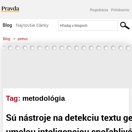
Registrácia
Prihlásenie
Blog
Najnovšie články
Najčítanejšie články
Blog
>
petrus
Najkomentovanejšie články
Zoznam blogov
Komerčné blogy
Tag:
metodológia
Sú nástroje na detekciu textu 
umelou inteligenciou spoľahliv