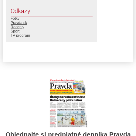
Odkazy
Fotky
Pravda.sk
Recepty
Šport
TV program
Objednajte si predplatné denníka Pravda