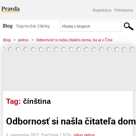
Registrácia
Prihlásenie
Blog
Najnovšie články
Najčítanejšie články
Blog
>
petrus
>
Odbornosť si našla čitateľa doma, ba aj v Číne
Najkomentovanejšie články
Zoznam blogov
Komerčné blogy
Tag:
čínština
Odbornosť si našla čitateľa doma
3. septembra 2023, Prečítané 1 522x,
julius petrus