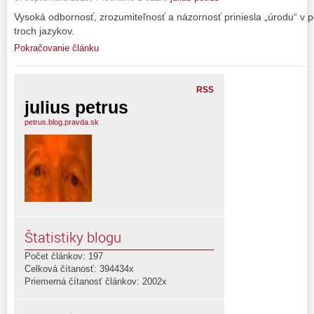
Vysoká odbornosť, zrozumiteľnosť a názornosť priniesla „úrodu“ v 
troch jazykov.
Pokračovanie článku
RSS
julius petrus
petrus.blog.pravda.sk
Štatistiky blogu
Počet článkov: 197
Celková čítanosť: 394434x
Priemerná čítanosť článkov: 2002x