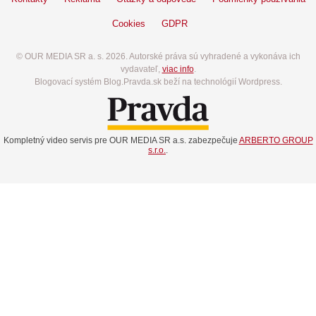
Cookies
GDPR
© OUR MEDIA SR a. s. 2026. Autorské práva sú vyhradené a vykonáva ich
vydavateľ,
viac info
.
Blogovací systém Blog.Pravda.sk beží na technológií Wordpress.
Kompletný video servis pre OUR MEDIA SR a.s. zabezpečuje
ARBERTO GROUP
s.r.o.
.