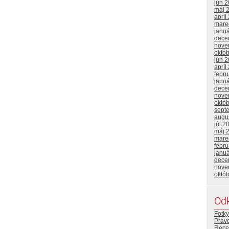
jún 
máj 
apríl
mare
janu
dece
nove
októ
jún 
apríl
febr
janu
dece
nove
októ
sept
augu
júl 2
máj 
mare
febr
janu
dece
nove
októ
Od
Fotky
Prav
Rece