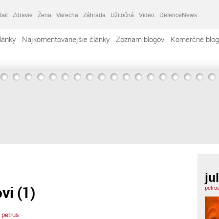
tail
Zdravie
Žena
Varecha
Záhrada
Užitočná
Video
DefenceNews
lánky
Najkomentovanejšie články
Zoznam blogov
Komerčné blog
ju
vi (1)
petru
s petrus