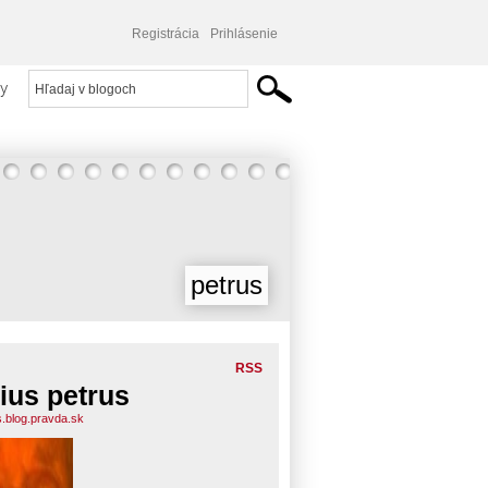
Registrácia
Prihlásenie
y
petrus
RSS
lius petrus
s.blog.pravda.sk