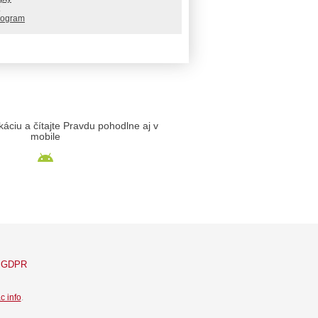
rogram
likáciu a čítajte Pravdu pohodlne aj v
mobile
GDPR
c info
.