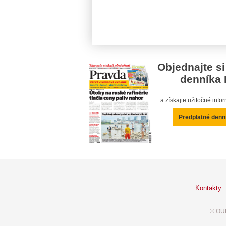
Objednajte si
denníka 
a získajte užitočné inf
Predplatné denn
Kontakty
© OUR