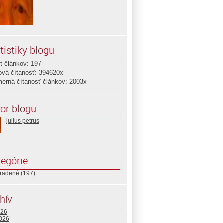
tistiky blogu
t článkov: 197
ová čítanosť: 394620x
merná čítanosť článkov: 2003x
or blogu
julius petrus
egórie
radené
(197)
hív
026
2026