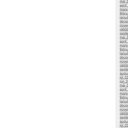
máj 
apríl
mare
febr
janu
dece
nove
októ
sept
máj 
apríl
mare
febr
janu
dece
nove
októ
sept
augu
júl 2
jún 
máj 
apríl
mare
febr
janu
dece
nove
októ
sept
augu
júl 2