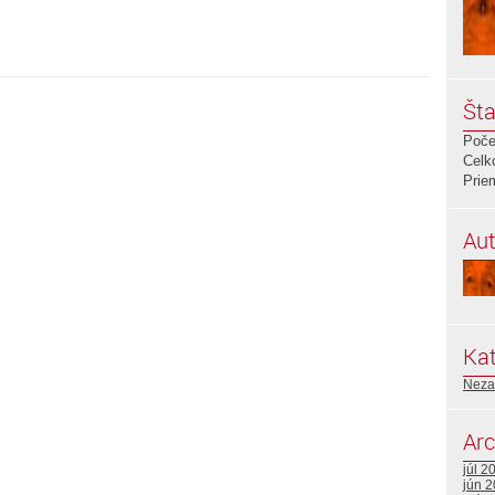
Šta
Poče
Celk
Prie
Aut
Kat
Neza
Arc
júl 2
jún 