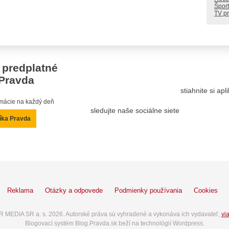
Šport
TV p
 predplatné
Pravda
stiahnite si ap
ormácie na každý deň
sledujte naše sociálne siete
íka Pravda
Reklama
Otázky a odpovede
Podmienky používania
Cookies
 MEDIA SR a. s. 2026. Autorské práva sú vyhradené a vykonáva ich vydavateľ,
via
Blogovací systém Blog.Pravda.sk beží na technológií Wordpress.