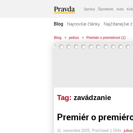
Správy
Športweb
Auto
Kok
Blog
Najnovšie články
Najčítanejšie č
Blog
>
petrus
>
Premiér o premiérovi (1)
Tag:
zavádzanie
Premiér o premiéro
11. novembra 2025, Prečítané 1 554x,
juliu