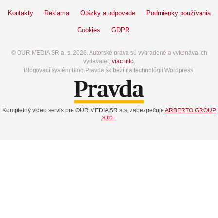
Kontakty
Reklama
Otázky a odpovede
Podmienky používania
Cookies
GDPR
© OUR MEDIA SR a. s. 2026. Autorské práva sú vyhradené a vykonáva ich
vydavateľ,
viac info
.
Blogovací systém Blog.Pravda.sk beží na technológií Wordpress.
Kompletný video servis pre OUR MEDIA SR a.s. zabezpečuje
ARBERTO GROUP
s.r.o.
.