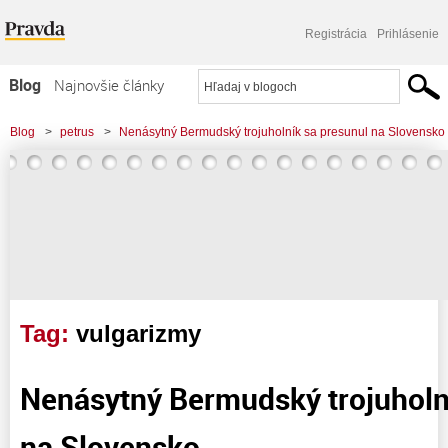
Registrácia
Prihlásenie
Blog
Najnovšie články
Najčítanejšie články
Blog
>
petrus
>
Nenásytný Bermudský trojuholník sa presunul na Slovensko
Najkomentovanejšie články
Zoznam blogov
Komerčné blogy
Tag:
vulgarizmy
Nenásytný Bermudský trojuholn
na Slovensko