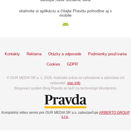
stiahnite si aplikáciu a čítajte Pravdu pohodlne aj v
mobile
Kontakty
Reklama
Otázky a odpovede
Podmienky používania
Cookies
GDPR
© OUR MEDIA SR a. s. 2026. Autorské práva sú vyhradené a vykonáva ich
vydavateľ,
viac info
.
Blogovací systém Blog.Pravda.sk beží na technológií Wordpress.
Kompletný video servis pre OUR MEDIA SR a.s. zabezpečuje
ARBERTO GROUP
s.r.o.
.