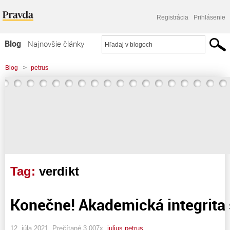
Registrácia
Prihlásenie
Blog
Najnovšie články
Najčítanejšie články
Blog
>
petrus
Najkomentovanejšie články
Zoznam blogov
Komerčné blogy
Tag:
verdikt
Konečne! Akademická integrita
12. júla 2021, Prečítané 3 007x,
julius petrus