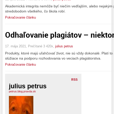
Akademická integrita nemôže byť niečím vedľajším, alebo nejakým 
stredobodom všetkého, čo škola robí.
Pokračovanie článku
Odhaľovanie plagiátov – niekto
17. mája 2021, Prečítané 3 420x,
julius petrus
Produkty, ktoré majú uľahčovať život, nie sú vždy dokonalé. Platí to
slúžiace na podporu rozhodovania vo veciach plagiátorstva.
Pokračovanie článku
RSS
julius petrus
petrus.blog.pravda.sk