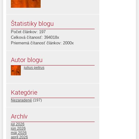
Štatistiky blogu
Počet článkov: 197
Celková čítanosť: 394018x
Priemerná čítanosť článkov: 2000x
Autor blogu
julius petrus
Kategórie
Nezaradené
(197)
Archív
júl 2026
jún 2026
máj 2026
apríl 2026