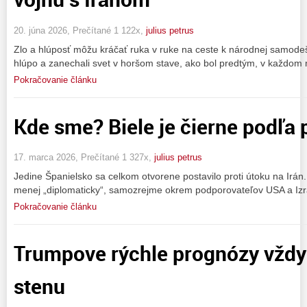
20. júna 2026, Prečítané 1 122x,
julius petrus
Zlo a hlúposť môžu kráčať ruka v ruke na ceste k národnej samodeštr
hlúpo a zanechali svet v horšom stave, ako bol predtým, v každom 
Pokračovanie článku
Kde sme? Biele je čierne podľa 
17. marca 2026, Prečítané 1 327x,
julius petrus
Jedine Španielsko sa celkom otvorene postavilo proti útoku na Irán.
menej „diplomaticky“, samozrejme okrem podporovateľov USA a Izr
Pokračovanie článku
Trumpove rýchle prognózy vždy
stenu