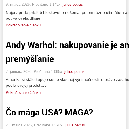
9. marca 2026, Prečítané 1 143x,
julius petrus
Najprv príde prísľub bleskového riešenia, potom rázne ultimátum a n
potrvá oveľa dlhšie.
Pokračovanie článku
Andy Warhol: nakupovanie je am
premýšľanie
7. januára 2026, Prečítané 1 095x,
julius petrus
Amerika si stále kupuje sen o vlastnej výnimočnosti, o práve zasaho
podľa svojej predstavy.
Pokračovanie článku
Čo mága USA? MAGA?
21. marca 2025, Prečítané 1 576x,
julius petrus