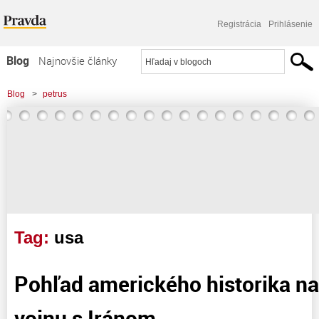
Registrácia
Prihlásenie
Blog
Najnovšie články
Najčítanejšie články
Blog
>
petrus
Najkomentovanejšie články
Zoznam blogov
Komerčné blogy
Tag:
usa
Pohľad amerického historika n
vojnu s Iránom