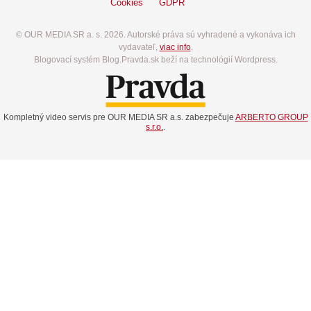
Cookies
GDPR
© OUR MEDIA SR a. s. 2026. Autorské práva sú vyhradené a vykonáva ich
vydavateľ,
viac info
.
Blogovací systém Blog.Pravda.sk beží na technológií Wordpress.
Kompletný video servis pre OUR MEDIA SR a.s. zabezpečuje
ARBERTO GROUP
s.r.o.
.