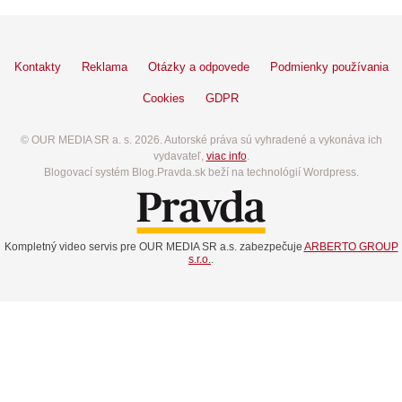
Kontakty
Reklama
Otázky a odpovede
Podmienky používania
Cookies
GDPR
© OUR MEDIA SR a. s. 2026. Autorské práva sú vyhradené a vykonáva ich
vydavateľ,
viac info
.
Blogovací systém Blog.Pravda.sk beží na technológií Wordpress.
Kompletný video servis pre OUR MEDIA SR a.s. zabezpečuje
ARBERTO GROUP
s.r.o.
.