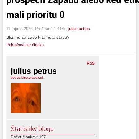
mali prioritu 0
11. apríla 2026, Prečítané 1 416x,
julius petrus
Blížime sa zase k tomuto stavu?
Pokračovanie článku
RSS
julius petrus
petrus.blog.pravda.sk
Štatistiky blogu
Počet článkov: 197