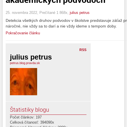
25. novembra 2022, Prečítané 1 868x,
julius petrus
Detekcia všetkých druhov podvodov v školstve predstavuje záťaž pre
náročné, nie vždy sa to darí a nie vždy ideme s tempom doby.
Pokračovanie článku
RSS
julius petrus
petrus.blog.pravda.sk
Štatistiky blogu
Počet článkov: 197
Celková čítanosť: 394090x