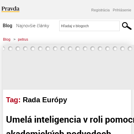
Registrácia
Prihlásenie
Blog
Najnovšie články
Najčítanejšie články
Blog
>
petrus
Najkomentovanejšie články
>
Umelá inteligencia v roli pomocníka pri akademických podvodoch
Zoznam blogov
Komerčné blogy
Tag:
Rada Európy
Umelá inteligencia v roli pomoc
akademických podvodoch