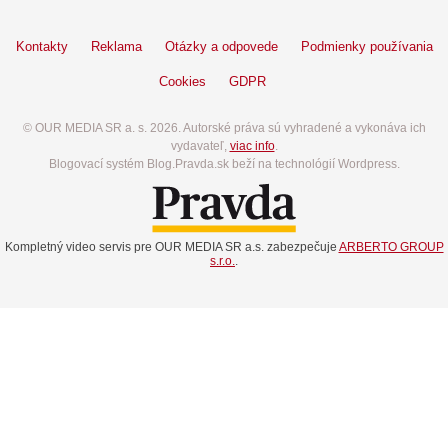
Kontakty
Reklama
Otázky a odpovede
Podmienky používania
Cookies
GDPR
© OUR MEDIA SR a. s. 2026. Autorské práva sú vyhradené a vykonáva ich
vydavateľ,
viac info
.
Blogovací systém Blog.Pravda.sk beží na technológií Wordpress.
Kompletný video servis pre OUR MEDIA SR a.s. zabezpečuje
ARBERTO GROUP
s.r.o.
.