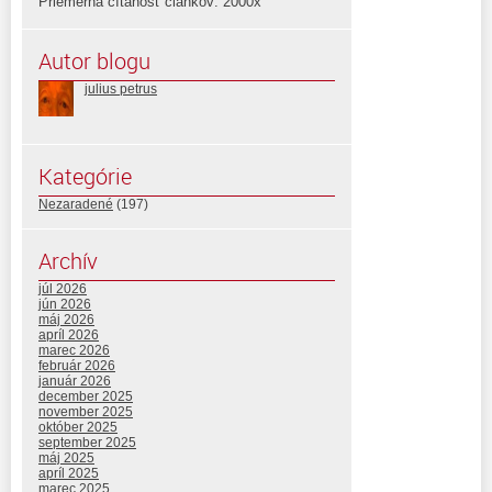
Priemerná čítanosť článkov: 2000x
Autor blogu
julius petrus
Kategórie
Nezaradené
(197)
Archív
júl 2026
jún 2026
máj 2026
apríl 2026
marec 2026
február 2026
január 2026
december 2025
november 2025
október 2025
september 2025
máj 2025
apríl 2025
marec 2025