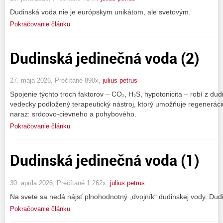
Dudinská voda nie je európskym unikátom, ale svetovým.
Pokračovanie článku
Dudinská jedinečná voda (2)
27. mája 2026, Prečítané 890x,
julius petrus
Spojenie týchto troch faktorov – CO₂, H₂S, hypotonicita – robí z dud
vedecky podložený terapeutický nástroj, ktorý umožňuje regenerác
naraz: srdcovo-cievneho a pohybového.
Pokračovanie článku
Dudinská jedinečná voda (1)
30. apríla 2026, Prečítané 1 262x,
julius petrus
Na svete sa nedá nájsť plnohodnotný „dvojník“ dudinskej vody. Dudi
Pokračovanie článku