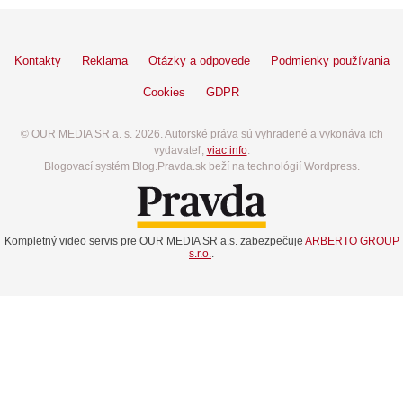
Kontakty
Reklama
Otázky a odpovede
Podmienky používania
Cookies
GDPR
© OUR MEDIA SR a. s. 2026. Autorské práva sú vyhradené a vykonáva ich
vydavateľ,
viac info
.
Blogovací systém Blog.Pravda.sk beží na technológií Wordpress.
Kompletný video servis pre OUR MEDIA SR a.s. zabezpečuje
ARBERTO GROUP
s.r.o.
.