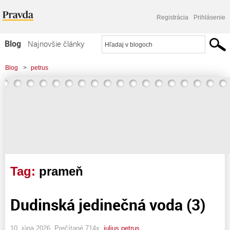
Registrácia
Prihlásenie
Blog
Najnovšie články
Najčítanejšie články
Blog
>
petrus
Najkomentovanejšie články
Zoznam blogov
Komerčné blogy
Tag:
prameň
Dudinská jedinečná voda (3)
10. júna 2026, Prečítané 714x,
julius petrus