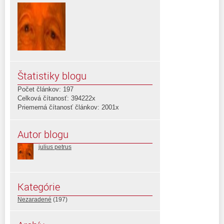
Štatistiky blogu
Počet článkov: 197
Celková čítanosť: 394222x
Priemerná čítanosť článkov: 2001x
Autor blogu
julius petrus
Kategórie
Nezaradené
(197)