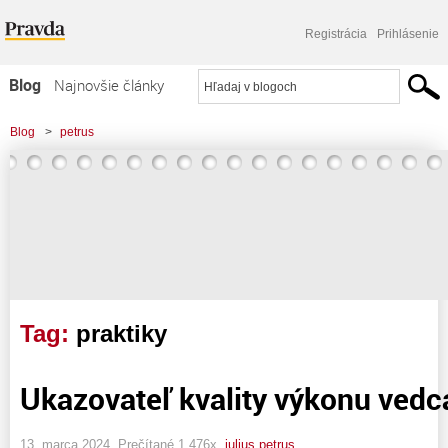
Registrácia
Prihlásenie
Blog
Najnovšie články
Najčítanejšie články
Blog
>
petrus
Najkomentovanejšie články
Zoznam blogov
Komerčné blogy
Tag:
praktiky
Ukazovateľ kvality výkonu vedc
13. marca 2024, Prečítané 1 476x,
julius petrus