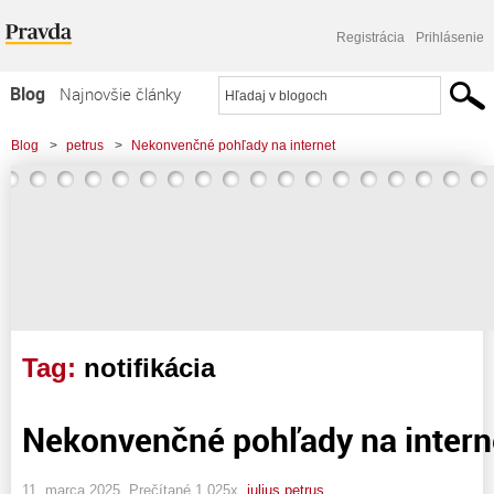
Registrácia
Prihlásenie
Blog
Najnovšie články
Najčítanejšie články
Blog
>
petrus
>
Nekonvenčné pohľady na internet
Najkomentovanejšie články
Zoznam blogov
Komerčné blogy
Tag:
notifikácia
Nekonvenčné pohľady na intern
11. marca 2025, Prečítané 1 025x,
julius petrus