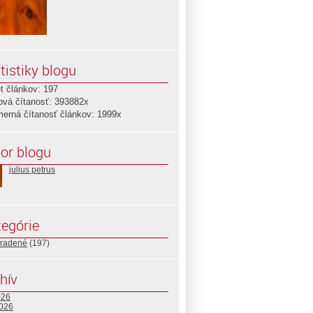
tistiky blogu
t článkov: 197
ová čítanosť: 393882x
merná čítanosť článkov: 1999x
or blogu
julius petrus
egórie
radené
(197)
hív
026
2026