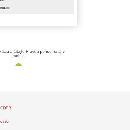
rogram
likáciu a čítajte Pravdu pohodlne aj v
mobile
GDPR
c info
.