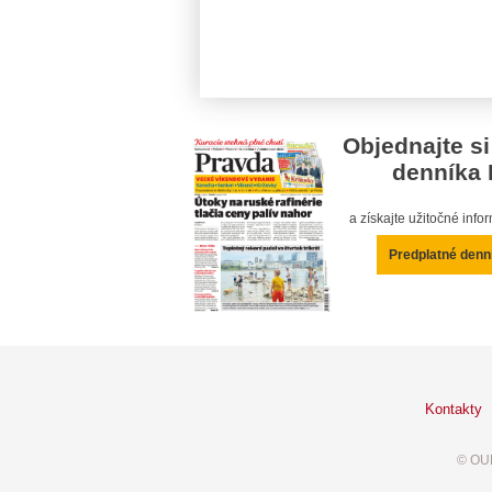
Objednajte si
denníka 
a získajte užitočné inf
Predplatné denn
Kontakty
© OUR