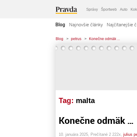
Správy
Športweb
Auto
Kok
Blog
Najnovšie články
Najčítanejšie č
Blog
>
petrus
>
Konečne odmäk ...
Tag:
malta
Konečne odmäk …
10. januára 2025, Prečítané 2 222x,
julius p