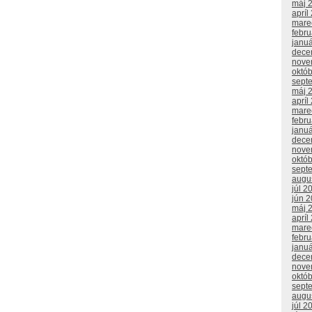
máj 
apríl
mare
febr
janu
dece
nove
októ
sept
máj 
apríl
mare
febr
janu
dece
nove
októ
sept
augu
júl 2
jún 
máj 
apríl
mare
febr
janu
dece
nove
októ
sept
augu
júl 2