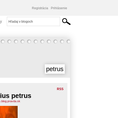
Registrácia
Prihlásenie
y
petrus
RSS
lius petrus
s.blog.pravda.sk