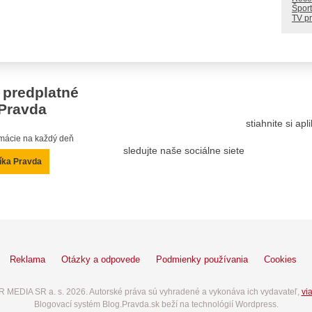
Šport
TV p
 predplatné
Pravda
stiahnite si ap
ormácie na každý deň
sledujte naše sociálne siete
íka Pravda
Reklama
Otázky a odpovede
Podmienky používania
Cookies
 MEDIA SR a. s. 2026. Autorské práva sú vyhradené a vykonáva ich vydavateľ,
via
Blogovací systém Blog.Pravda.sk beží na technológií Wordpress.