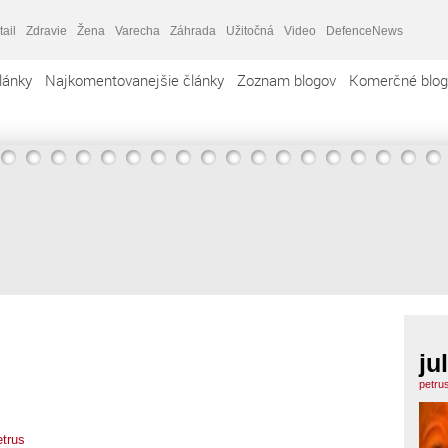
tail
Zdravie
Žena
Varecha
Záhrada
Užitočná
Video
DefenceNews
lánky
Najkomentovanejšie články
Zoznam blogov
Komerčné blog
ju
petru
etrus