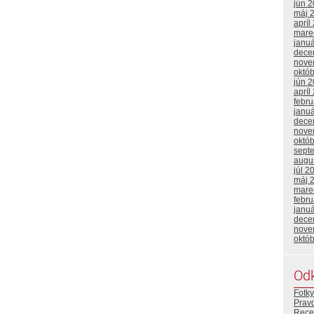
jún 
máj 
apríl
mare
janu
dece
nove
októ
jún 
apríl
febr
janu
dece
nove
októ
sept
augu
júl 2
máj 
mare
febr
janu
dece
nove
októ
Od
Fotky
Prav
Rece