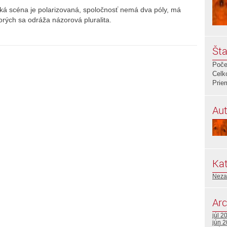
itická scéna je polarizovaná, spoločnosť nemá dva póly, má
orých sa odráža názorová pluralita.
Šta
Poče
Celk
Prie
Aut
Kat
Neza
Arc
júl 2
jún 