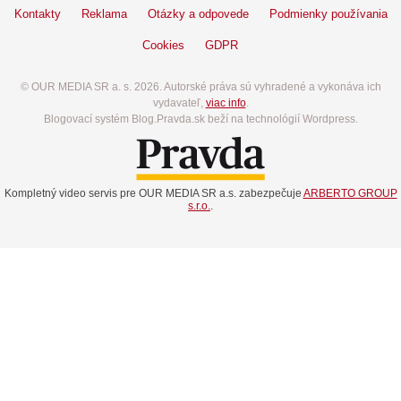
Kontakty
Reklama
Otázky a odpovede
Podmienky používania
Cookies
GDPR
© OUR MEDIA SR a. s. 2026. Autorské práva sú vyhradené a vykonáva ich
vydavateľ,
viac info
.
Blogovací systém Blog.Pravda.sk beží na technológií Wordpress.
Kompletný video servis pre OUR MEDIA SR a.s. zabezpečuje
ARBERTO GROUP
s.r.o.
.