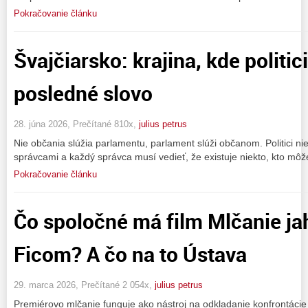
Pokračovanie článku
Švajčiarsko: krajina, kde politi
posledné slovo
28. júna 2026, Prečítané 810x,
julius petrus
Nie občania slúžia parlamentu, parlament slúži občanom. Politici nie
správcami a každý správca musí vedieť, že existuje niekto, kto môž
Pokračovanie článku
Čo spoločné má film Mlčanie jah
Ficom? A čo na to Ústava
29. marca 2026, Prečítané 2 054x,
julius petrus
Premiérovo mlčanie funguje ako nástroj na odkladanie konfrontácie