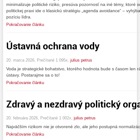
minimalizuje politické riziko, presúva pozornosť na iné témy, ktoré 
politickej praxi ide o klasickú stratégiu „agenda avoidance“ – vyhý
pozíciu lídra.
Pokračovanie článku
Ústavná ochrana vody
20. marca 2026, Prečítané 1 095x,
julius petrus
Voda je strategické bohatstvo, ktorého hodnota bude s časom len rás
ústavy. Postarajme sa o to!
Pokračovanie článku
Zdravý a nezdravý politický or
20. februára 2026, Prečítané 1 002x,
julius petrus
Najväčším rizikom nie je otvorené zlo, ale jeho postupná normalizác
Pokračovanie článku