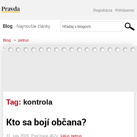
Registrácia
Prihlásenie
Blog
Najnovšie články
Najčítanejšie články
Blog
>
petrus
Najkomentovanejšie články
Zoznam blogov
Komerčné blogy
Tag:
kontrola
Kto sa bojí občana?
31. júla 2026, Prečítané 462x,
julius petrus