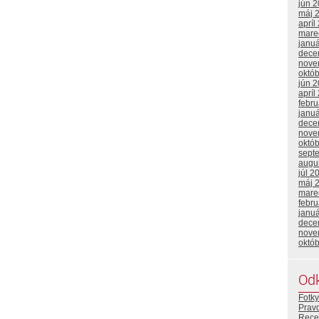
jún 
máj 
apríl
mare
janu
dece
nove
októ
jún 
apríl
febr
janu
dece
nove
októ
sept
augu
júl 2
máj 
mare
febr
janu
dece
nove
októ
Od
Fotky
Prav
Rece