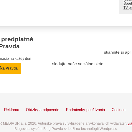
Šport
TV p
 predplatné
Pravda
stiahnite si ap
ormácie na každý deň
sledujte naše sociálne siete
íka Pravda
Reklama
Otázky a odpovede
Podmienky používania
Cookies
 MEDIA SR a. s. 2026. Autorské práva sú vyhradené a vykonáva ich vydavateľ,
via
Blogovací systém Blog.Pravda.sk beží na technológií Wordpress.