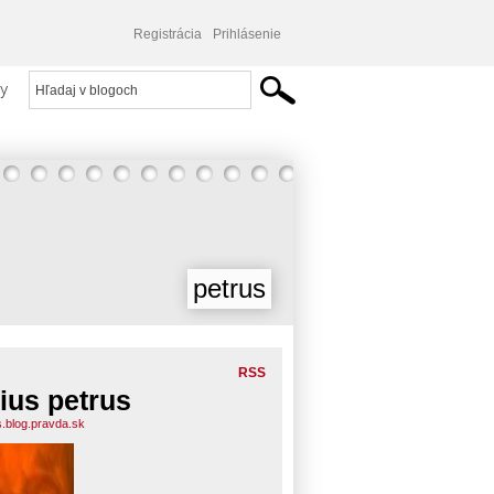
Registrácia
Prihlásenie
y
petrus
RSS
lius petrus
s.blog.pravda.sk