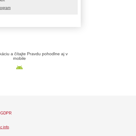
rogram
likáciu a čítajte Pravdu pohodlne aj v
mobile
GDPR
c info
.