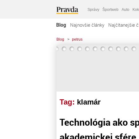
Správy
Športweb
Auto
Kok
Blog
Najnovšie články
Najčítanejšie č
Blog
>
petrus
Tag:
klamár
Technológia ako spo
akademickej sfére