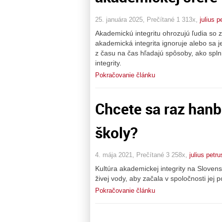
25. januára 2025, Prečítané 1 313x,
julius p
Akademickú integritu ohrozujú ľudia so 
akademická integrita ignoruje alebo sa j
z času na čas hľadajú spôsoby, ako spl
integrity.
Pokračovanie článku
Chcete sa raz hanb
školy?
4. mája 2021, Prečítané 3 258x,
julius petru
Kultúra akademickej integrity na Sloven
živej vody, aby začala v spoločnosti jej 
Pokračovanie článku