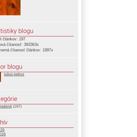
tistiky blogu
t článkov: 197
ová čítanosť: 393363x
merná čítanosť článkov: 1997x
or blogu
julius petrus
egórie
radené
(197)
hív
026
2026