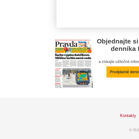
Objednajte si
denníka 
a získajte užitočné inf
Predplatné denn
Kontakty
© OUR