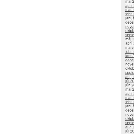
máj 
apríl
mare
febr
janu
dece
nove
októ
sept
máj 
apríl
mare
febr
janu
dece
nove
októ
sept
augu
júl 2
jún 
máj 
apríl
mare
febr
janu
dece
nove
októ
sept
augu
júl 2