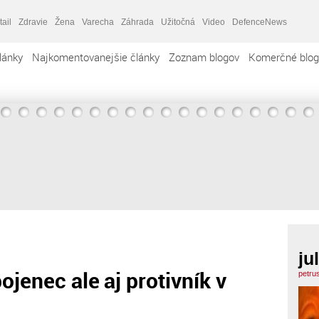
tail
Zdravie
Žena
Varecha
Záhrada
Užitočná
Video
DefenceNews
lánky
Najkomentovanejšie články
Zoznam blogov
Komerčné blog
ju
jenec ale aj protivník v
petru