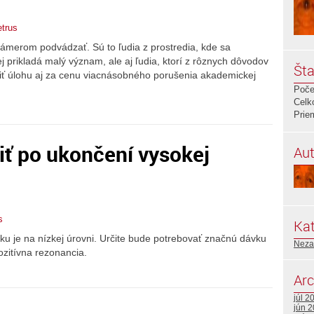
etrus
zámerom podvádzať. Sú to ľudia z prostredia, kde sa
ej prikladá malý význam, ale aj ľudia, ktorí z rôznych dôvodov
Šta
niť úlohu aj za cenu viacnásobného porušenia akademickej
Poče
Celk
Prie
iť po ukončení vysokej
Aut
s
Kat
sku je na nízkej úrovni. Určite bude potrebovať značnú dávku
Neza
pozitívna rezonancia.
Arc
júl 2
jún 