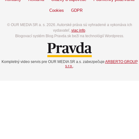
Cookies
GDPR
© OUR MEDIA SR a. s. 2026. Autorské práva sú vyhradené a vykonáva ich
vydavateľ,
viac info
.
Blogovací systém Blog.Pravda.sk beží na technológií Wordpress.
Kompletný video servis pre OUR MEDIA SR a.s. zabezpečuje
ARBERTO GROUP
s.r.o.
.