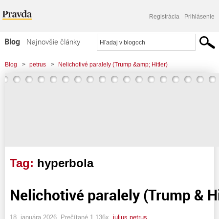
Registrácia
Prihlásenie
Blog
Najnovšie články
Najčítanejšie články
Blog
>
petrus
>
Nelichotivé paralely (Trump &amp; Hitler)
Najkomentovanejšie články
Zoznam blogov
Komerčné blogy
Tag:
hyperbola
Nelichotivé paralely (Trump & Hi
18. januára 2026, Prečítané 1 136x,
julius petrus