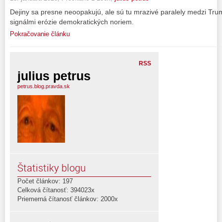
Dejiny sa presne neoopakujú, ale sú tu mrazivé paralely medzi Tr
signálmi erózie demokratických noriem.
Pokračovanie článku
RSS
julius petrus
petrus.blog.pravda.sk
Štatistiky blogu
Počet článkov: 197
Celková čítanosť: 394023x
Priemerná čítanosť článkov: 2000x