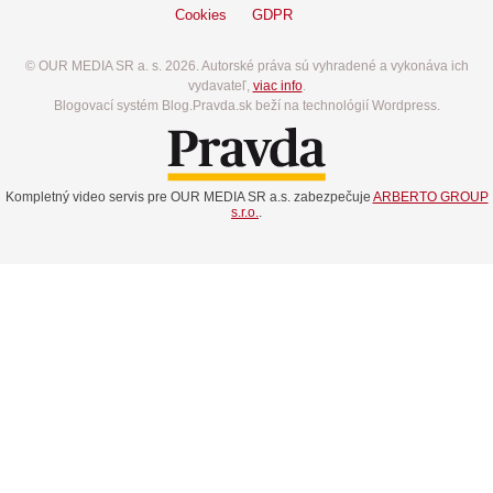
Cookies
GDPR
© OUR MEDIA SR a. s. 2026. Autorské práva sú vyhradené a vykonáva ich
vydavateľ,
viac info
.
Blogovací systém Blog.Pravda.sk beží na technológií Wordpress.
Kompletný video servis pre OUR MEDIA SR a.s. zabezpečuje
ARBERTO GROUP
s.r.o.
.