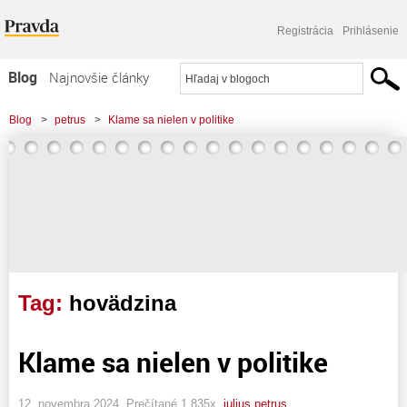
Registrácia
Prihlásenie
Blog
Najnovšie články
Najčítanejšie články
Blog
>
petrus
>
Klame sa nielen v politike
Najkomentovanejšie články
Zoznam blogov
Komerčné blogy
Tag:
hovädzina
Klame sa nielen v politike
12. novembra 2024, Prečítané 1 835x,
julius petrus