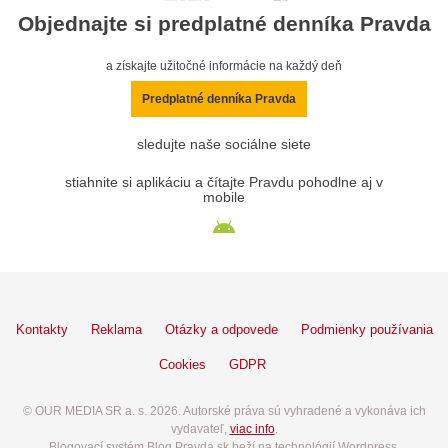
Objednajte si predplatné denníka Pravda
a získajte užitočné informácie na každý deň
Predplatné denníka Pravda
sledujte naše sociálne siete
stiahnite si aplikáciu a čítajte Pravdu pohodlne aj v
mobile
Kontakty
Reklama
Otázky a odpovede
Podmienky používania
Cookies
GDPR
© OUR MEDIA SR a. s. 2026. Autorské práva sú vyhradené a vykonáva ich
vydavateľ,
viac info
.
Blogovací systém Blog.Pravda.sk beží na technológií Wordpress.