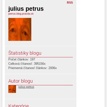
RSS
julius petrus
petrus.blog.pravda.sk
Štatistiky blogu
Počet článkov: 197
Celková čítanosť: 395156x
Priemerná čítanosť článkov: 2006x
Autor blogu
julius petrus
Kategórie