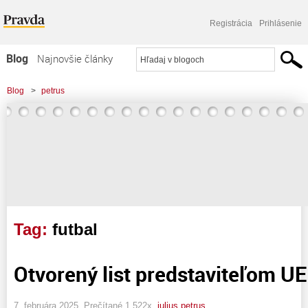
Registrácia
Prihlásenie
Blog
Najnovšie články
Najčítanejšie články
Blog
>
petrus
Najkomentovanejšie články
Zoznam blogov
Komerčné blogy
Tag:
futbal
Otvorený list predstaviteľom UE
7. februára 2025, Prečítané 1 522x,
julius petrus