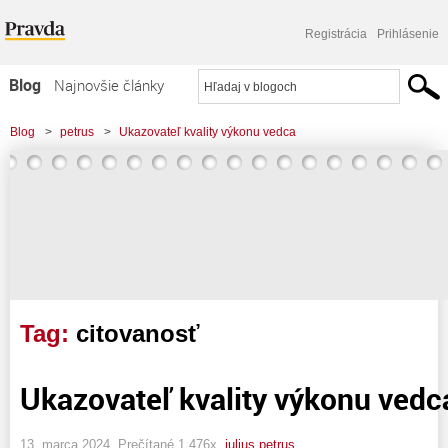
Registrácia
Prihlásenie
Blog
Najnovšie články
Najčítanejšie články
Blog
>
petrus
>
Ukazovateľ kvality výkonu vedca
Najkomentovanejšie články
Zoznam blogov
Komerčné blogy
Tag:
citovanosť
Ukazovateľ kvality výkonu vedc
13. marca 2024, Prečítané 1 476x,
julius petrus