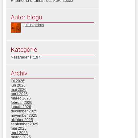
Priemerná čítanosť článkov: 2003x
Autor blogu
julius petrus
Kategórie
Nezaradené
(197)
Archív
júl 2026
jún 2026
máj 2026
apríl 2026
marec 2026
február 2026
január 2026
december 2025
november 2025
október 2025
september 2025
máj 2025
apríl 2025
marec 2025