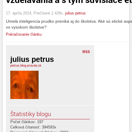
17. apríla 2024, Prečítané 1 428x,
julius petrus
Umelá inteligencia prudko preniká aj do školstva. Aké sú etické asp
vo vysokom školstve?
Pokračovanie článku
RSS
julius petrus
petrus.blog.pravda.sk
Štatistiky blogu
Počet článkov: 197
Celková čítanosť: 394593x