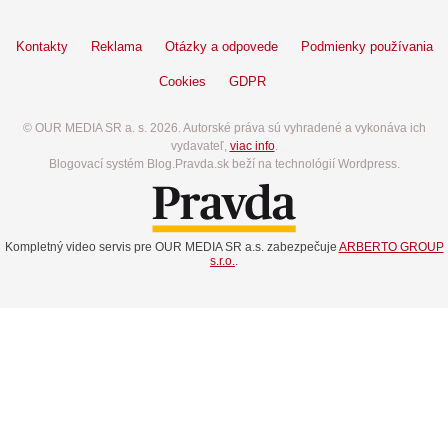
Kontakty
Reklama
Otázky a odpovede
Podmienky používania
Cookies
GDPR
© OUR MEDIA SR a. s. 2026. Autorské práva sú vyhradené a vykonáva ich
vydavateľ,
viac info
.
Blogovací systém Blog.Pravda.sk beží na technológií Wordpress.
Kompletný video servis pre OUR MEDIA SR a.s. zabezpečuje
ARBERTO GROUP
s.r.o.
.