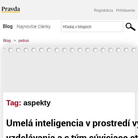
Registrácia
Prihlásenie
Blog
Najnovšie články
Najčítanejšie články
Blog
>
petrus
Najkomentovanejšie články
>
Umelá inteligencia v prostredí vysokoškolského vzdelávania a s tým súvisiace
Zoznam blogov
etické aspekty
Komerčné blogy
Tag:
aspekty
Umelá inteligencia v prostredí
vzdelávania a s tým súvisiace e